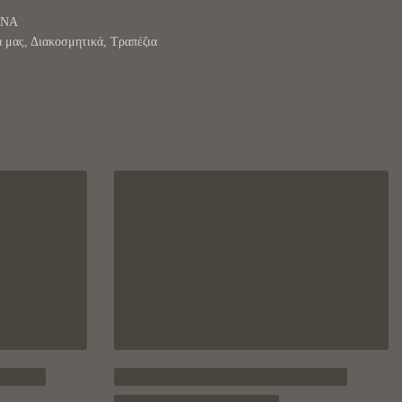
RNA
α μας
,
Διακοσμητικά
,
Τραπέζια