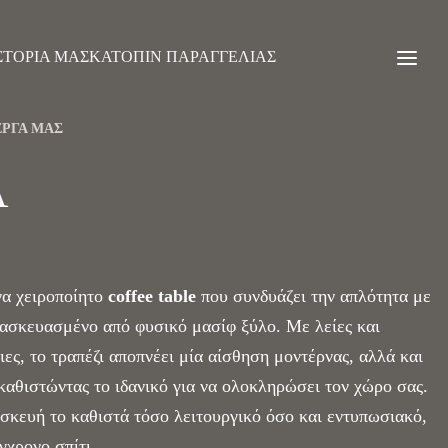
ΣΤΟΡΊΑ ΜΑΣ
ΚΑΤΌΠΙΝ ΠΑΡΑΓΓΕΛΊΑΣ
ΈΡΓΑ ΜΑΣ
A
να χειροποίητο
coffee table
που συνδυάζει την απλότητα με
τασκευασμένο από φυσικό μασίφ ξύλο. Με λείες και
ιες, το τραπέζι αποπνέει μία αίσθηση μοντέρνας, αλλά και
 καθιστώντας το ιδανικό για να ολοκληρώσει τον χώρο σας.
σκευή το καθιστά τόσο λειτουργικό όσο και εντυπωσιακό,
γχρονο σπίτι.