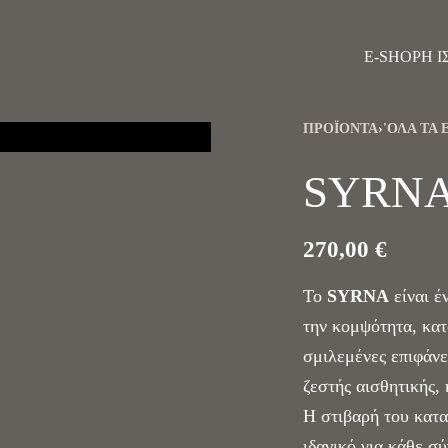
E-SHOP
Η Ι
ΠΡΟΪΌΝΤΑ
›
'ΟΛΑ ΤΑ 
SYRN
270,00
€
Το
SYRNA
είναι έ
την κομψότητα, κα
σμιλεμένες επιφάνε
ζεστής αισθητικής,
Η στιβαρή του κατα
ιδανικό για κάθε σύ